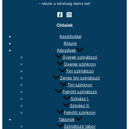
– nálunk a tehetség életre kel!
Oldalak
Kezdőoldal
Rólunk
Képzések
Gyerek színjátszó
Gyerek szinkron
Tini színjátszó
Zenés tini színjátszó
Tini szinkron
Felnőtt színjátszó
Színész I.
Színész II.
Felnőtt szinkron
Táborok
Színjátszó tábor