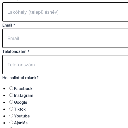
Email
*
Telefonszám
*
Hol hallottál rólunk?
Facebook
Instagram
Google
Tiktok
Youtube
Ajánlás